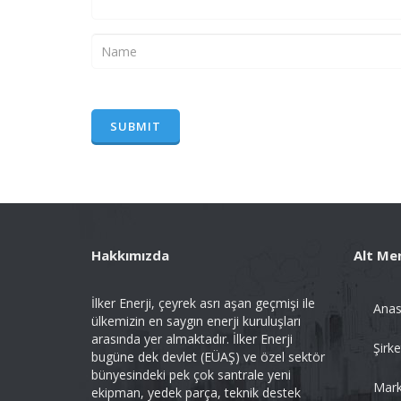
Hakkımızda
Alt Me
İlker Enerji, çeyrek asrı aşan geçmişi ile
Anas
ülkemizin en saygın enerji kuruluşları
arasında yer almaktadır. İlker Enerji
Şirke
bugüne dek devlet (EÜAŞ) ve özel sektör
bünyesindeki pek çok santrale yeni
Mark
ekipman, yedek parça, teknik destek