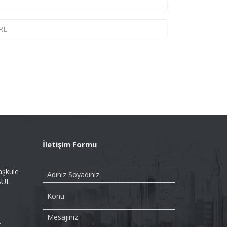
İletişim Formu
aşkule
BUL
→