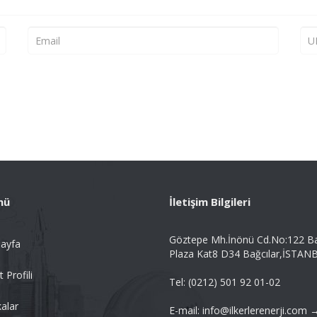
nü
İletişim Bilgileri
Göztepe Mh.İnönü Cd.No:122 B
ayfa
Plaza Kat8 D34 Bağcılar,İSTAN
t Profili
Tel: (0212) 501 92 01-02
alar
E-mail: info@ilkerlerenerji.com 