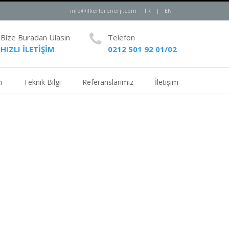
info@ilkerlerenerji.com
TR
|
EN
Bize Buradan Ulasın
Telefon
HIZLI İLETİŞİM
0212 501 92 01/02
m
Teknik Bilgi
Referanslarımız
İletişim