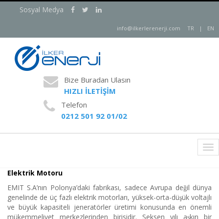
Sosyal Medya
info@ilkerlerenerji.com
TR
|
EN
Bize Buradan Ulasın
HIZLI İLETİŞİM
Telefon
0212 501 92 01/02
Tog
nav
Elektrik Motoru
EMIT S.A’nın Polonya’daki fabrikası, sadece Avrupa değil dünya
genelinde de üç fazlı elektrik motorları, yüksek-orta-düşük voltajlı
ve büyük kapasiteli jeneratörler üretimi konusunda en önemli
mükemmeliyet merkezlerinden birisidir. Seksen yılı aşkın bir