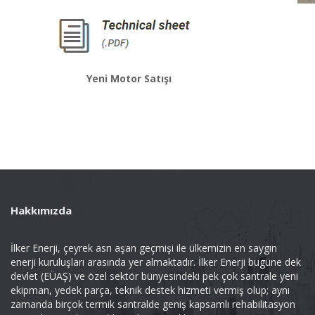
Yeni Motor Satışı
Hakkımızda
İlker Enerji, çeyrek asrı aşan geçmişi ile ülkemizin en saygın
enerji kuruluşları arasında yer almaktadır. İlker Enerji bugüne dek
devlet (EÜAŞ) ve özel sektör bünyesindeki pek çok santrale yeni
ekipman, yedek parça, teknik destek hizmeti vermiş olup; aynı
zamanda birçok termik santralde geniş kapsamlı rehabilitasyon