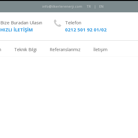
info@ilkerlerenerji.com
TR
|
EN
Bize Buradan Ulasın
Telefon
HIZLI İLETİŞİM
0212 501 92 01/02
m
Teknik Bilgi
Referanslarımız
İletişim