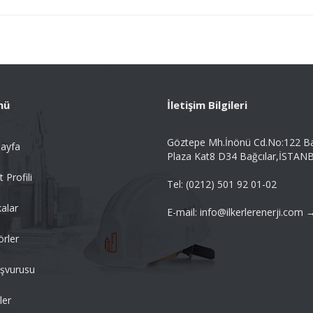
nü
İletişim Bilgileri
Göztepe Mh.İnönü Cd.No:122 B
ayfa
Plaza Kat8 D34 Bağcılar,İSTAN
t Profili
Tel: (0212) 501 92 01-02
alar
E-mail: info@ilkerlerenerji.com 
örler
aşvurusu
ler