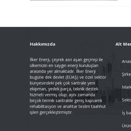
Hakkımızda
Alt Me
İlker Enerji, çeyrek asrı aşan geçmişi ile
Anas
ülkemizin en saygın enerji kuruluşları
arasında yer almaktadır. İlker Enerji
Şirke
bugüne dek devlet (EÜAŞ) ve özel sektör
bünyesindeki pek çok santrale yeni
Mark
ekipman, yedek parça, teknik destek
hizmeti vermiş olup; aynı zamanda
Sekt
birçok termik santralde geniş kapsamlı
rehabilitasyon ve anahtar teslim taahhüt
işleri gerçekleştirmiştir.
İş b
Ürün