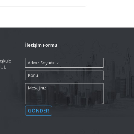
İletişim Formu
aşkule
BUL
→