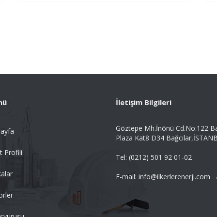
nü
İletişim Bilgileri
Göztepe Mh.İnönü Cd.No:122 B
ayfa
Plaza Kat8 D34 Bağcılar,İSTAN
t Profili
Tel: (0212) 501 92 01-02
alar
E-mail: info@ilkerlerenerji.com 
örler
aşvurusu