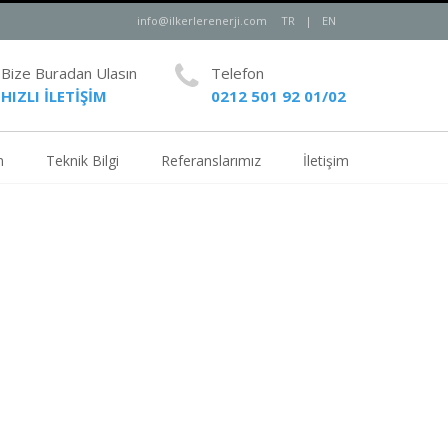
info@ilkerlerenerji.com
TR
|
EN
Bize Buradan Ulasın
Telefon
HIZLI İLETİŞİM
0212 501 92 01/02
m
Teknik Bilgi
Referanslarımız
İletişim