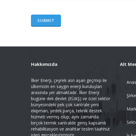
Hakkımızda
Alt Me
İlker Enerji, çeyrek asrı aşan geçmişi ile
Anas
ülkemizin en saygın enerji kuruluşları
arasında yer almaktadır. İlker Enerji
Şirke
bugüne dek devlet (EÜAŞ) ve özel sektör
bünyesindeki pek çok santrale yeni
Mark
ekipman, yedek parça, teknik destek
hizmeti vermiş olup; aynı zamanda
Sekt
birçok termik santralde geniş kapsamlı
rehabilitasyon ve anahtar teslim taahhüt
işleri gerçekleştirmiştir.
İş b