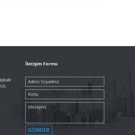
İletişim Formu
aşkule
BUL
→