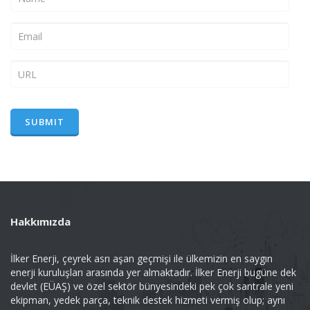
Hakkımızda
İlker Enerji, çeyrek asrı aşan geçmişi ile ülkemizin en saygın
enerji kuruluşları arasında yer almaktadır. İlker Enerji bugüne dek
devlet (EÜAŞ) ve özel sektör bünyesindeki pek çok santrale yeni
ekipman, yedek parça, teknik destek hizmeti vermiş olup; aynı