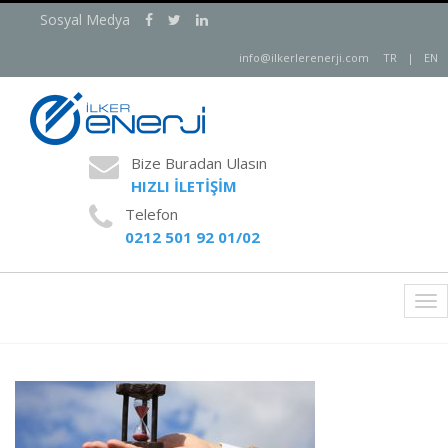
Sosyal Medya
info@ilkerlerenerji.com
TR
|
EN
Bize Buradan Ulasın
HIZLI İLETİŞİM
Telefon
0212 501 92 01/02
Tog
nav