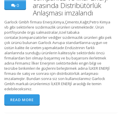
arasında Distribütörlük
0
Anlaşması imzalandı
Garlock Gmbh firması Enerji,Kimya,Çimento,Kağıt,Petro Kimya
vb gibi sektörlere sızdırmazlık ürünleri üretmektedir. Ürün
portföyünde örgü salmastralar,özel tabaka
contalar,kompanzatörler vediğer sızdırmazlık ürünleri gibi pek
çok ürünü bulunan Garlock Avrupa standartlarına uygun ve
üstün kalite ile üretim yapmaktadır.Endüstrinin farklı
alanlarında sunduğu ürünlerin kalitesiyle sektördeki öncü
firmalardan biri olmayı başarmış ve bu başarısını ilerletmek
adına Firmamız İlker Enerjinin sektörtedeki engin bilgi ve
tecrübe birikimleri ile güçlerini birleştirmek adına İLKER ENERJİ
firması ile satış ve sonrası için distribütörlük anlaşması
imzalamıştır. Bundan sonra siz son kullanıcılarımız Garlock
Gmbh markalı ürünlerimizi İLKER ENERJİ aracılığı ile temin
edebileceksiniz.
READ MORE