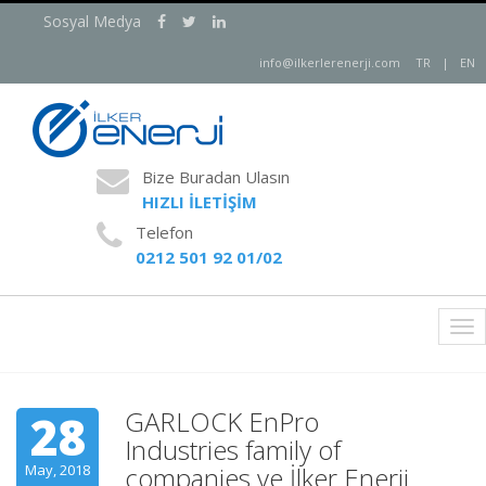
Sosyal Medya
info@ilkerlerenerji.com
TR
|
EN
Bize Buradan Ulasın
HIZLI İLETİŞİM
Telefon
0212 501 92 01/02
Tog
nav
GARLOCK EnPro
28
Industries family of
May, 2018
companies ve İlker Enerji