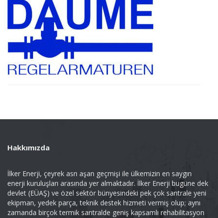
Hakkımızda
İlker Enerji, çeyrek asrı aşan geçmişi ile ülkemizin en saygın
enerji kuruluşları arasında yer almaktadır. İlker Enerji bugüne dek
devlet (EÜAŞ) ve özel sektör bünyesindeki pek çok santrale yeni
ekipman, yedek parça, teknik destek hizmeti vermiş olup; aynı
zamanda birçok termik santralde geniş kapsamlı rehabilitasyon