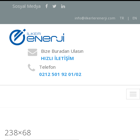
Sosyal Medya
info@ilkerlerenerji.com
TR
|
EN
Bize Buradan Ulasın
HIZLI İLETİŞİM
Telefon
0212 501 92 01/02
Tog
nav
238×68