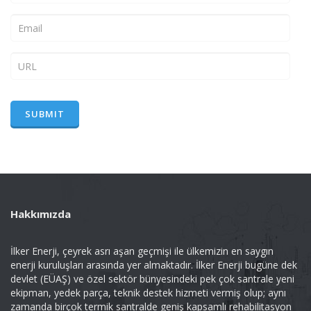
Hakkımızda
İlker Enerji, çeyrek asrı aşan geçmişi ile ülkemizin en saygın
enerji kuruluşları arasında yer almaktadır. İlker Enerji bugüne dek
devlet (EÜAŞ) ve özel sektör bünyesindeki pek çok santrale yeni
ekipman, yedek parça, teknik destek hizmeti vermiş olup; aynı
zamanda birçok termik santralde geniş kapsamlı rehabilitasyon