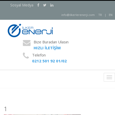
Sosyal Medya
info@ilkerlerenerji.com
TR
|
EN
Bize Buradan Ulasın
HIZLI İLETİŞİM
Telefon
0212 501 92 01/02
Tog
nav
1