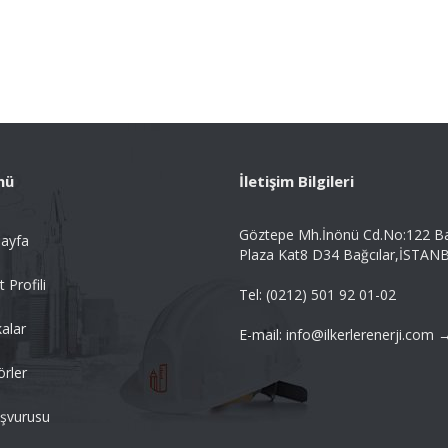
nü
İletişim Bilgileri
Göztepe Mh.İnönü Cd.No:122 B
ayfa
Plaza Kat8 D34 Bağcılar,İSTAN
t Profili
Tel: (0212) 501 92 01-02
alar
E-mail: info@ilkerlerenerji.com 
örler
aşvurusu