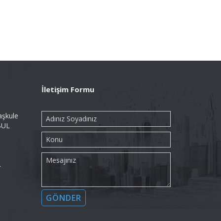
İletişim Formu
aşkule
BUL
→