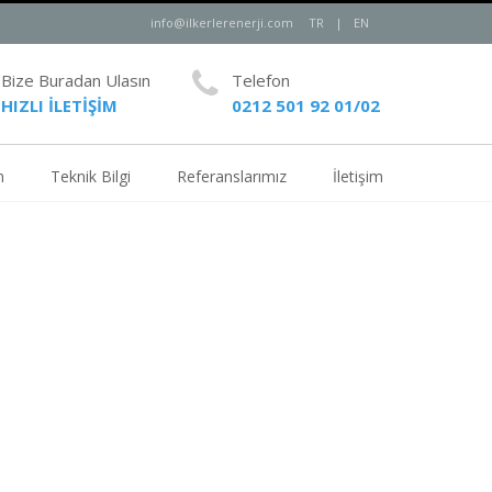
info@ilkerlerenerji.com
TR
|
EN
Bize Buradan Ulasın
Telefon
HIZLI İLETİŞİM
0212 501 92 01/02
m
Teknik Bilgi
Referanslarımız
İletişim