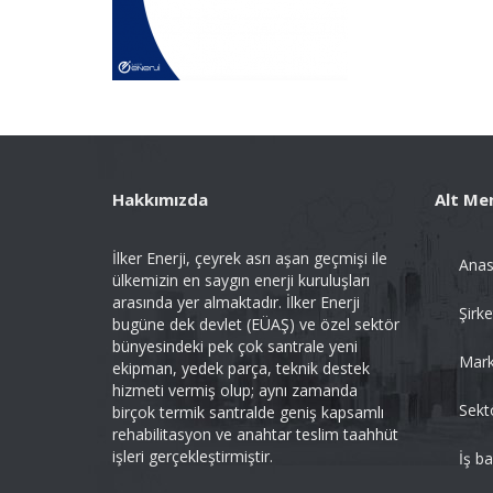
Hakkımızda
Alt Me
İlker Enerji, çeyrek asrı aşan geçmişi ile
Anas
ülkemizin en saygın enerji kuruluşları
arasında yer almaktadır. İlker Enerji
Şirke
bugüne dek devlet (EÜAŞ) ve özel sektör
bünyesindeki pek çok santrale yeni
Mark
ekipman, yedek parça, teknik destek
hizmeti vermiş olup; aynı zamanda
Sekt
birçok termik santralde geniş kapsamlı
rehabilitasyon ve anahtar teslim taahhüt
işleri gerçekleştirmiştir.
İş b