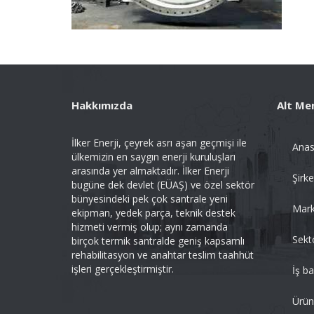
Hakkımızda
Alt Me
İlker Enerji, çeyrek asrı aşan geçmişi ile
Anas
ülkemizin en saygın enerji kuruluşları
arasında yer almaktadır. İlker Enerji
Şirke
bugüne dek devlet (EÜAŞ) ve özel sektör
bünyesindeki pek çok santrale yeni
Mark
ekipman, yedek parça, teknik destek
hizmeti vermiş olup; aynı zamanda
Sekt
birçok termik santralde geniş kapsamlı
rehabilitasyon ve anahtar teslim taahhüt
işleri gerçekleştirmiştir.
İş b
Ürün