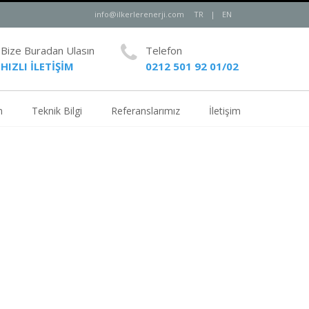
info@ilkerlerenerji.com
TR
|
EN
Bize Buradan Ulasın
Telefon
HIZLI İLETİŞİM
0212 501 92 01/02
m
Teknik Bilgi
Referanslarımız
İletişim