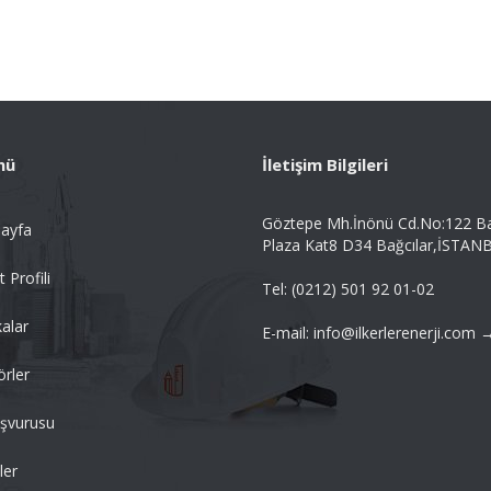
nü
İletişim Bilgileri
Göztepe Mh.İnönü Cd.No:122 B
ayfa
Plaza Kat8 D34 Bağcılar,İSTAN
t Profili
Tel: (0212) 501 92 01-02
alar
E-mail: info@ilkerlerenerji.com 
örler
aşvurusu
ler