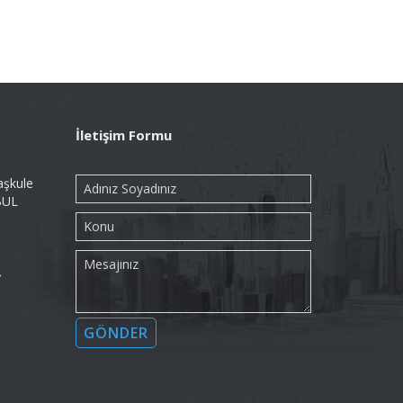
İletişim Formu
aşkule
BUL
→