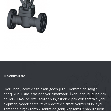
Hakkımızda
İlker Enerji, çeyrek asrı aşan geçmişi ile ülkemizin en saygın
enerji kuruluşları arasında yer almaktadır. İlker Enerji bugüne dek
devlet (EÜAŞ) ve özel sektör bünyesindeki pek çok santrale yeni
ekipman, yedek parça, teknik destek hizmeti vermiş olup; aynı
zamanda birçok termik santralde geniş kapsamlı rehabilitasyon