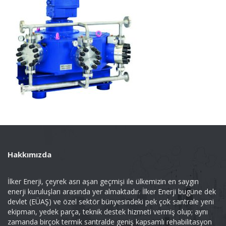
Hakkımızda
İlker Enerji, çeyrek asrı aşan geçmişi ile ülkemizin en saygın
enerji kuruluşları arasında yer almaktadır. İlker Enerji bugüne dek
devlet (EÜAŞ) ve özel sektör bünyesindeki pek çok santrale yeni
ekipman, yedek parça, teknik destek hizmeti vermiş olup; aynı
zamanda birçok termik santralde geniş kapsamlı rehabilitasyon