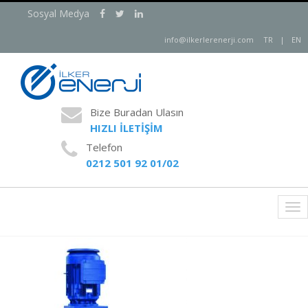
Sosyal Medya
info@ilkerlerenerji.com
TR
|
EN
Bize Buradan Ulasın
HIZLI İLETİŞİM
Telefon
0212 501 92 01/02
Tog
nav