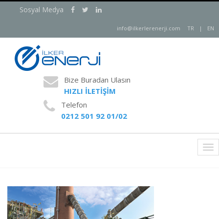
Sosyal Medya
info@ilkerlerenerji.com
TR
|
EN
Bize Buradan Ulasın
HIZLI İLETİŞİM
Telefon
0212 501 92 01/02
Tog
nav