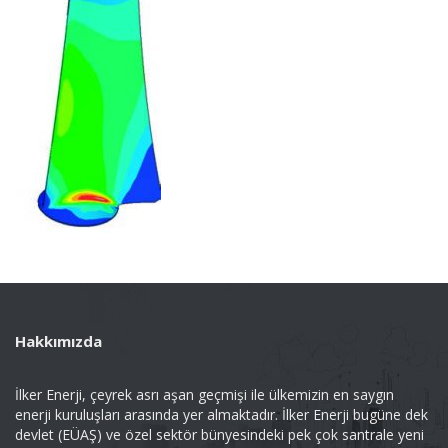
Hakkımızda
İlker Enerji, çeyrek asrı aşan geçmişi ile ülkemizin en saygın
enerji kuruluşları arasında yer almaktadır. İlker Enerji bugüne dek
devlet (EÜAŞ) ve özel sektör bünyesindeki pek çok santrale yeni