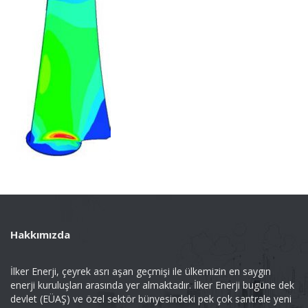
Hakkımızda
İlker Enerji, çeyrek asrı aşan geçmişi ile ülkemizin en saygın
enerji kuruluşları arasında yer almaktadır. İlker Enerji bugüne dek
devlet (EÜAŞ) ve özel sektör bünyesindeki pek çok santrale yeni