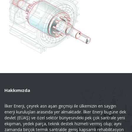
Hakkımızda
İlker Enerji, çeyrek asrı aşan geçmişi ile ülkemizin en saygın
enerji kuruluşları arasında yer almaktadır. İlker Enerji bugüne dek
devlet (EÜAŞ) ve özel sektör bünyesindeki pek çok santrale yeni
ekipman, yedek parça, teknik destek hizmeti vermiş olup; aynı
zamanda birçok termik santralde geniş kapsamlı rehabilitasyon