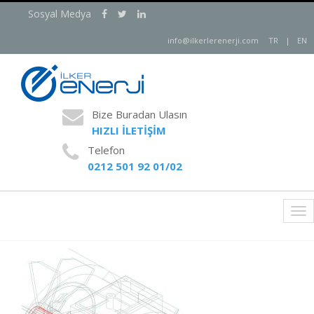
Sosyal Medya
info@ilkerlerenerji.com
TR
|
EN
Bize Buradan Ulasın
HIZLI İLETİŞİM
Telefon
0212 501 92 01/02
Tog
nav