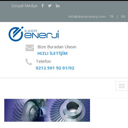
Sosyal Medya
info@ilkerlerenerji.com
TR
|
EN
Bize Buradan Ulasın
HIZLI İLETİŞİM
Telefon
0212 501 92 01/02
Tog
nav