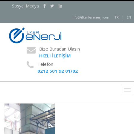
Sosyal Medya
info@ilkerlerenerji.com
TR
|
EN
Bize Buradan Ulasın
HIZLI İLETİŞİM
Telefon
0212 501 92 01/02
Tog
nav