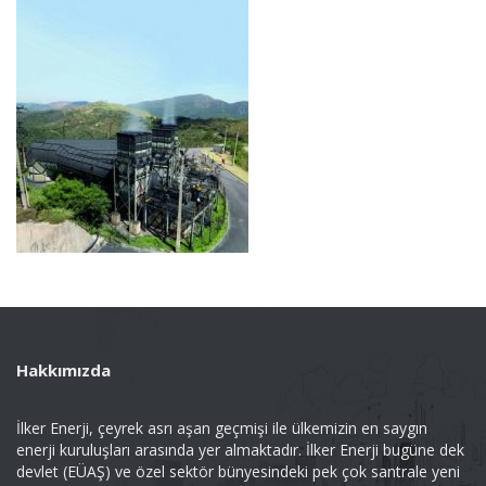
Hakkımızda
İlker Enerji, çeyrek asrı aşan geçmişi ile ülkemizin en saygın
enerji kuruluşları arasında yer almaktadır. İlker Enerji bugüne dek
devlet (EÜAŞ) ve özel sektör bünyesindeki pek çok santrale yeni