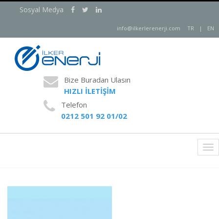
Sosyal Medya
info@ilkerlerenerji.com
TR
|
EN
Bize Buradan Ulasın
HIZLI İLETİŞİM
Telefon
0212 501 92 01/02
Tog
nav