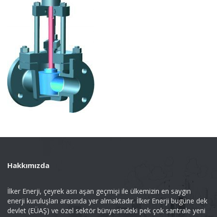
Hakkımızda
İlker Enerji, çeyrek asrı aşan geçmişi ile ülkemizin en saygın
enerji kuruluşları arasında yer almaktadır. İlker Enerji bugüne dek
devlet (EÜAŞ) ve özel sektör bünyesindeki pek çok santrale yeni