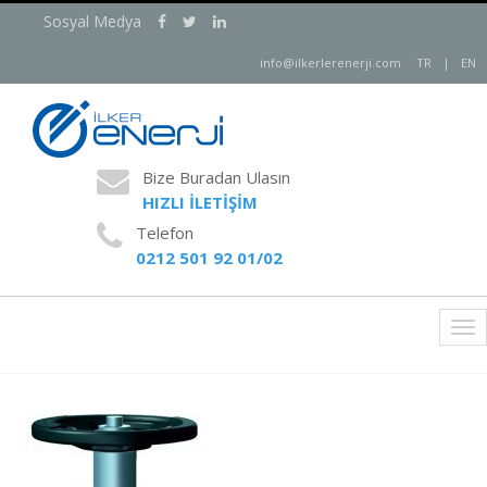
Sosyal Medya
info@ilkerlerenerji.com
TR
|
EN
Bize Buradan Ulasın
HIZLI İLETİŞİM
Telefon
0212 501 92 01/02
Tog
nav