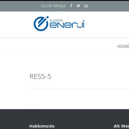
Social Medya
HOM
RES5-5
Hakkımızda
Alt Me