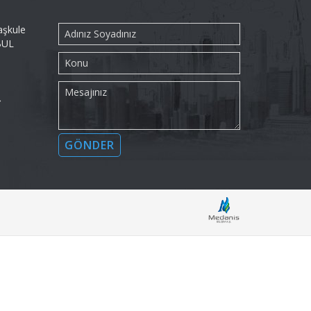
aşkule
BUL
→