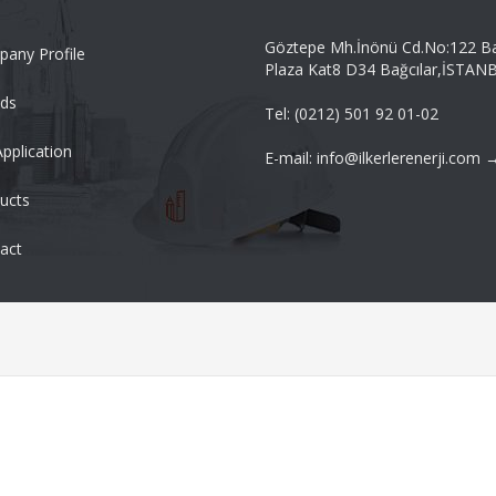
Göztepe Mh.İnönü Cd.No:122 B
any Profile
Plaza Kat8 D34 Bağcılar,İSTAN
ds
Tel: (0212) 501 92 01-02
Application
E-mail: info@ilkerlerenerji.com 
ucts
act