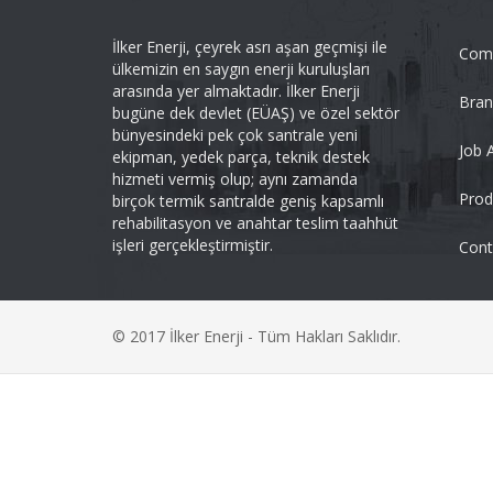
İlker Enerji, çeyrek asrı aşan geçmişi ile
Comp
ülkemizin en saygın enerji kuruluşları
arasında yer almaktadır. İlker Enerji
Bran
bugüne dek devlet (EÜAŞ) ve özel sektör
bünyesindeki pek çok santrale yeni
Job 
ekipman, yedek parça, teknik destek
hizmeti vermiş olup; aynı zamanda
Prod
birçok termik santralde geniş kapsamlı
rehabilitasyon ve anahtar teslim taahhüt
işleri gerçekleştirmiştir.
Cont
© 2017 İlker Enerji - Tüm Hakları Saklıdır.