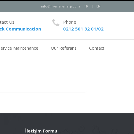
info@ilkerlerenerji.com
TR
|
EN
tact Us
Phone
ck Communication
0212 501 92 01/02
Service Maintenance
Our Referans
Contact
İletişim Formu