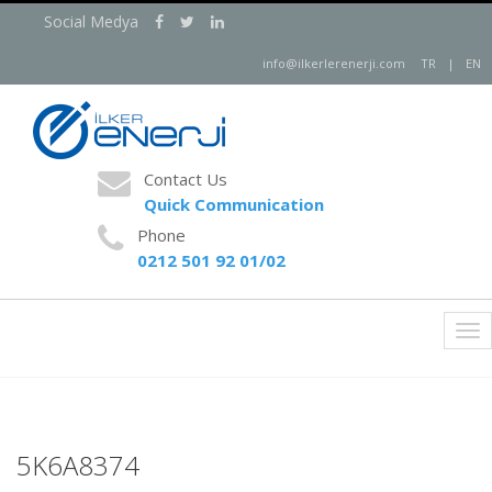
Social Medya
info@ilkerlerenerji.com
TR
|
EN
Contact Us
Quick Communication
Phone
0212 501 92 01/02
Tog
nav
5K6A8374