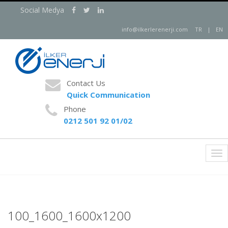
Social Medya
info@ilkerlerenerji.com
TR
|
EN
Contact Us
Quick Communication
Phone
0212 501 92 01/02
Tog
nav
100_1600_1600x1200