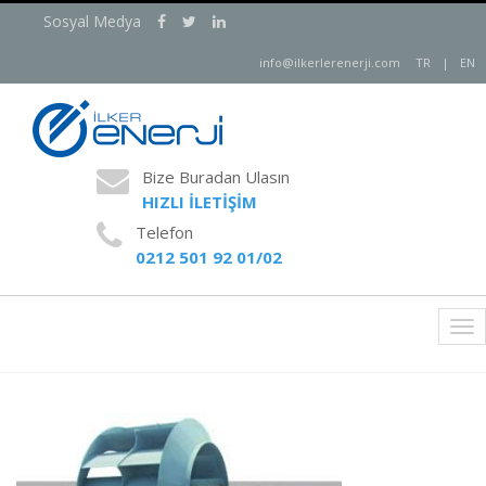
Sosyal Medya
info@ilkerlerenerji.com
TR
|
EN
Bize Buradan Ulasın
HIZLI İLETİŞİM
Telefon
0212 501 92 01/02
Tog
nav