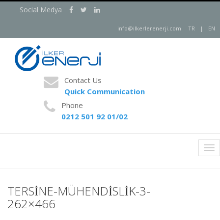
Social Medya
info@ilkerlerenerji.com
TR
|
EN
Contact Us
Quick Communication
Phone
0212 501 92 01/02
Tog
nav
TERSİNE-MÜHENDİSLİK-3-
262×466